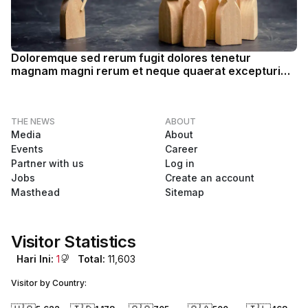
Doloremque sed rerum fugit dolores tenetur
magnam magni rerum et neque quaerat excepturi
non.
THE NEWS
ABOUT
Media
About
Events
Career
Partner with us
Log in
Jobs
Create an account
Masthead
Sitemap
Visitor Statistics
Hari Ini:
1
Total:
11,603
Visitor by Country: