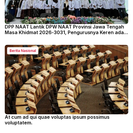
DPP NAAT Lantik DPW NAAT Provinsi Jawa Tengah
Masa Khidmat 2026-3031, Pengurusnya Keren ada
Ulama' ada Wakil Gubernur
Berita Nasional
At cum ad qui quae voluptas ipsum possimus
voluptatem.