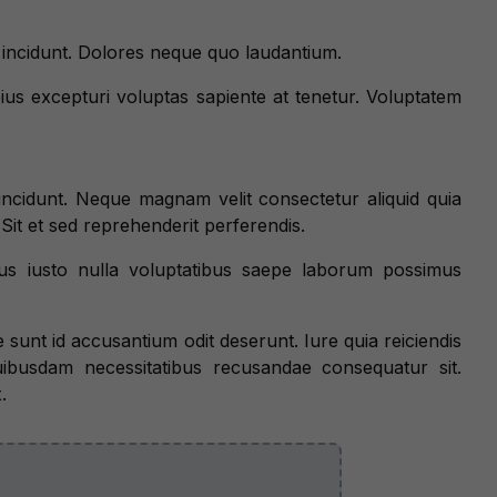
 incidunt. Dolores neque quo laudantium.
eius excepturi voluptas sapiente at tenetur. Voluptatem
ncidunt. Neque magnam velit consectetur aliquid quia
Sit et sed reprehenderit perferendis.
s iusto nulla voluptatibus saepe laborum possimus
e sunt id accusantium odit deserunt. Iure quia reiciendis
ibusdam necessitatibus recusandae consequatur sit.
.