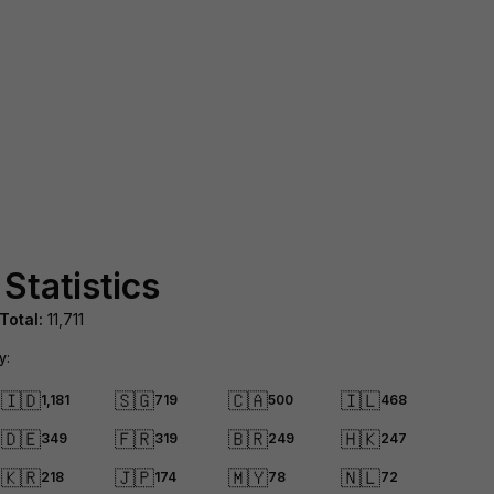
 Statistics
Total:
11,711
y:
🇮🇩
🇸🇬
🇨🇦
🇮🇱
1,181
719
500
468
🇩🇪
🇫🇷
🇧🇷
🇭🇰
349
319
249
247
🇰🇷
🇯🇵
🇲🇾
🇳🇱
218
174
78
72