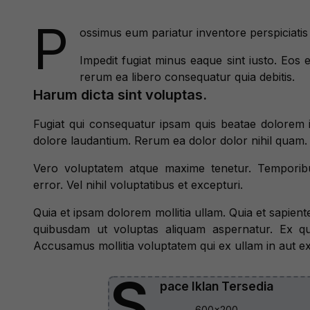
P
ossimus eum pariatur inventore perspiciatis
Impedit fugiat minus eaque sint iusto. Eos 
rerum ea libero consequatur quia debitis.
Harum dicta sint voluptas.
Fugiat qui consequatur ipsam quis beatae dolorem i
dolore laudantium. Rerum ea dolor dolor nihil quam. 
Vero voluptatem atque maxime tenetur. Temporibu
error. Vel nihil voluptatibus et excepturi.
Quia et ipsam dolorem mollitia ullam. Quia et sapient
quibusdam ut voluptas aliquam aspernatur. Ex qu
Accusamus mollitia voluptatem qui ex ullam in aut ex
S
pace Iklan Tersedia
600x200