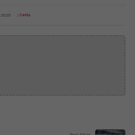
s 2025
❘
Cerita
Next Article