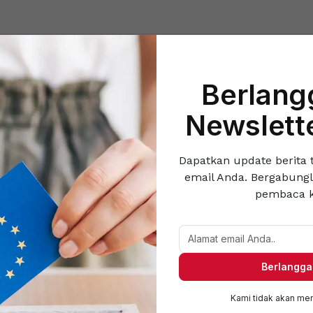
Home
Trending
Pendidikan
Ekonomi
Kesehatan
Berlang
rita Manca Negara
Berita Nasional
Berita Daerah
Sosok
Opini
Poli
Newslett
Dapatkan update berita t
email Anda. Bergabung
pembaca k
Berlangg
Kami tidak akan me