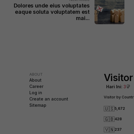
Dolores unde eius voluptates
eaque soluta voluptatem est
mai...
Visitor
ABOUT
About
Career
Hari Ini:
3
Log in
Visitor by Countr
Create an account
Sitemap
🇺🇸
5,672
🇬🇧
428
🇻🇳
237