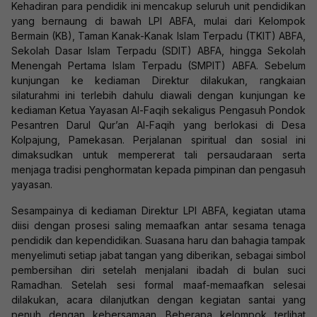
Kehadiran para pendidik ini mencakup seluruh unit pendidikan
yang bernaung di bawah LPI ABFA, mulai dari Kelompok
Bermain (KB), Taman Kanak-Kanak Islam Terpadu (TKIT) ABFA,
Sekolah Dasar Islam Terpadu (SDIT) ABFA, hingga Sekolah
Menengah Pertama Islam Terpadu (SMPIT) ABFA. Sebelum
kunjungan ke kediaman Direktur dilakukan, rangkaian
silaturahmi ini terlebih dahulu diawali dengan kunjungan ke
kediaman Ketua Yayasan Al-Faqih sekaligus Pengasuh Pondok
Pesantren Darul Qur’an Al-Faqih yang berlokasi di Desa
Kolpajung, Pamekasan. Perjalanan spiritual dan sosial ini
dimaksudkan untuk mempererat tali persaudaraan serta
menjaga tradisi penghormatan kepada pimpinan dan pengasuh
yayasan.
Sesampainya di kediaman Direktur LPI ABFA, kegiatan utama
diisi dengan prosesi saling memaafkan antar sesama tenaga
pendidik dan kependidikan. Suasana haru dan bahagia tampak
menyelimuti setiap jabat tangan yang diberikan, sebagai simbol
pembersihan diri setelah menjalani ibadah di bulan suci
Ramadhan. Setelah sesi formal maaf-memaafkan selesai
dilakukan, acara dilanjutkan dengan kegiatan santai yang
penuh dengan kebersamaan. Beberapa kelompok terlihat