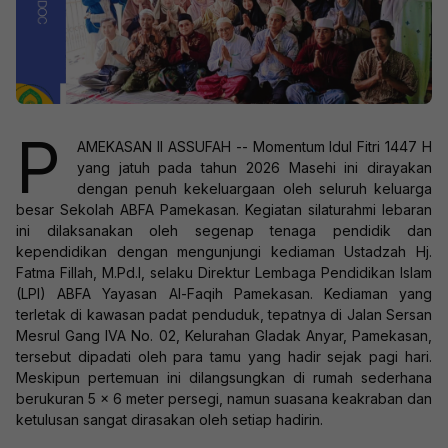
P
AMEKASAN II ASSUFAH -- Momentum Idul Fitri 1447 H
yang jatuh pada tahun 2026 Masehi ini dirayakan
dengan penuh kekeluargaan oleh seluruh keluarga
besar Sekolah ABFA Pamekasan. Kegiatan silaturahmi lebaran
ini dilaksanakan oleh segenap tenaga pendidik dan
kependidikan dengan mengunjungi kediaman Ustadzah Hj.
Fatma Fillah, M.Pd.I, selaku Direktur Lembaga Pendidikan Islam
(LPI) ABFA Yayasan Al-Faqih Pamekasan. Kediaman yang
terletak di kawasan padat penduduk, tepatnya di Jalan Sersan
Mesrul Gang IVA No. 02, Kelurahan Gladak Anyar, Pamekasan,
tersebut dipadati oleh para tamu yang hadir sejak pagi hari.
Meskipun pertemuan ini dilangsungkan di rumah sederhana
berukuran 5 x 6 meter persegi, namun suasana keakraban dan
ketulusan sangat dirasakan oleh setiap hadirin.