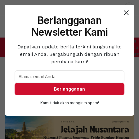
Deals
Newsletter
Dar
Berlangganan
Newsletter Kami
Berita
Dapatkan update berita terkini langsung ke
Pendidikan
Ekonomi
Kesehatan
Teknologi
Cerita
Budaya
Manca
email Anda. Bergabunglah dengan ribuan
Negar
pembaca kami!
Berlangganan
Kami tidak akan mengirim spam!