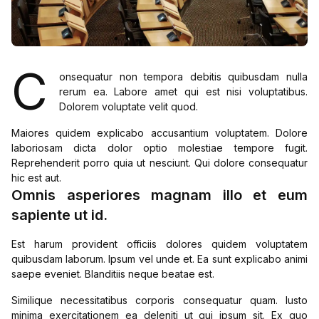
C
onsequatur non tempora debitis quibusdam nulla
rerum ea. Labore amet qui est nisi voluptatibus.
Dolorem voluptate velit quod.
Maiores quidem explicabo accusantium voluptatem. Dolore
laboriosam dicta dolor optio molestiae tempore fugit.
Reprehenderit porro quia ut nesciunt. Qui dolore consequatur
hic est aut.
Omnis asperiores magnam illo et eum
sapiente ut id.
Est harum provident officiis dolores quidem voluptatem
quibusdam laborum. Ipsum vel unde et. Ea sunt explicabo animi
saepe eveniet. Blanditiis neque beatae est.
Similique necessitatibus corporis consequatur quam. Iusto
minima exercitationem ea deleniti ut qui ipsum sit. Ex quo