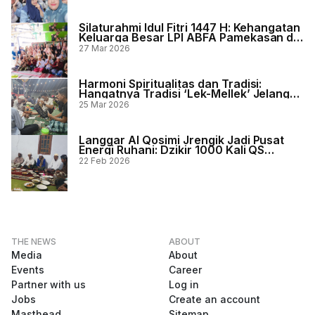
Silaturahmi Idul Fitri 1447 H: Kehangatan
Keluarga Besar LPI ABFA Pamekasan di
Kediaman Direktur
27 Mar 2026
Harmoni Spiritualitas dan Tradisi:
Hangatnya Tradisi ‘Lek-Mellek’ Jelang
Hari Bahagia di Madura
25 Mar 2026
Langgar Al Qosimi Jrengik Jadi Pusat
Energi Ruhani: Dzikir 1000 Kali QS
Al-‘Alaq dan Buka Bersama Penuh
22 Feb 2026
Berkah
THE NEWS
ABOUT
Media
About
Events
Career
Partner with us
Log in
Jobs
Create an account
Masthead
Sitemap