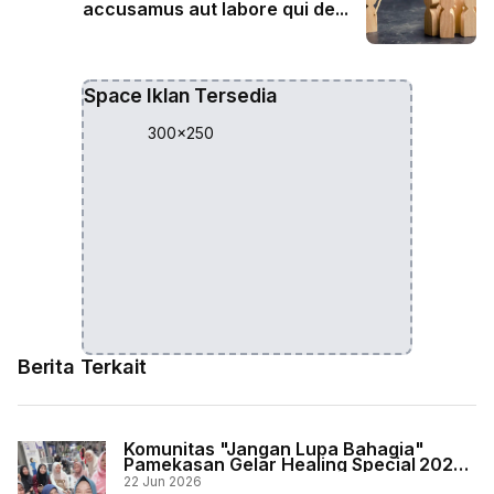
accusamus aut labore qui de...
Space Iklan Tersedia
300x250
Berita Terkait
Komunitas "Jangan Lupa Bahagia"
Pamekasan Gelar Healing Special 2026
di Yogyakarta
22 Jun 2026