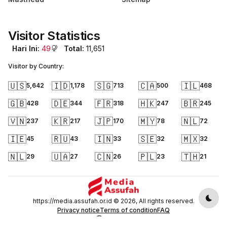
Visitor Statistics
Hari Ini:
49
Total:
11,651
Visitor by Country:
🇺🇸
🇮🇩
🇸🇬
🇨🇦
🇮🇱
5,642
1,178
713
500
468
🇬🇧
🇩🇪
🇫🇷
🇭🇰
🇧🇷
428
344
318
247
245
🇻🇳
🇰🇷
🇯🇵
🇲🇾
🇳🇱
237
217
170
78
72
🇮🇪
🇷🇺
🇮🇳
🇸🇪
🇲🇽
45
43
33
32
32
🇳🇱
🇺🇦
🇨🇳
🇵🇱
🇹🇭
29
27
26
23
21
https://media.assufah.or.id © 2026, All rights reserved.
Dark
Privacy notice
Terms of condition
FAQ
English